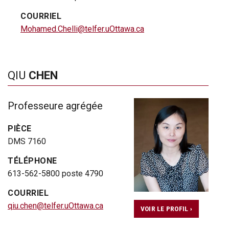
COURRIEL
Mohamed.Chelli@telfer.uOttawa.ca
QIU
CHEN
Professeure agrégée
PIÈCE
DMS 7160
TÉLÉPHONE
613-562-5800 poste 4790
COURRIEL
qiu.chen@telfer.uOttawa.ca
VOIR LE PROFIL ›