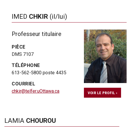
IMED
CHKIR
(il/lui)
Professeur titulaire
PIÈCE
DMS 7107
TÉLÉPHONE
613-562-5800 poste 4435
COURRIEL
chkir@telfer.uOttawa.ca
VOIR LE PROFIL ›
LAMIA
CHOUROU