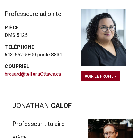
Professeure adjointe
PIÈCE
DMS 5125
TÉLÉPHONE
613-562-5800 poste 8831
COURRIEL
brouard@telfer.uOttawa.ca
VOIR LE PROFIL ›
JONATHAN
CALOF
Professeur titulaire
PIÈCE