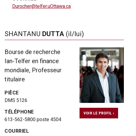
Durocher@telfer.uOttawa.ca
SHANTANU
DUTTA
(il/lui)
Bourse de recherche
Ian-Telfer en finance
mondiale, Professeur
titulaire
PIÈCE
DMS 5126
TÉLÉPHONE
VOIR LE PROFIL ›
613-562-5800 poste 4504
COURRIEL