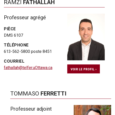
RAMZI
FATHALLAH
Professeur agrégé
PIÈCE
DMS 6107
TÉLÉPHONE
613-562-5800 poste 8451
COURRIEL
fathallah@telfer.uOttawa.ca
VOIR LE PROFIL ›
TOMMASO
FERRETTI
Professeur adjoint