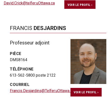
David.Crick@telfer.uOttawa.ca
VOIR LE PROFIL ›
FRANCIS
DESJARDINS
Professeur adjoint
PIÈCE
DMS8164
TÉLÉPHONE
613-562-5800 poste 2122
COURRIEL
Francis.Desjardins@Telfer.uOttawa.ca
VOIR LE PROFIL ›