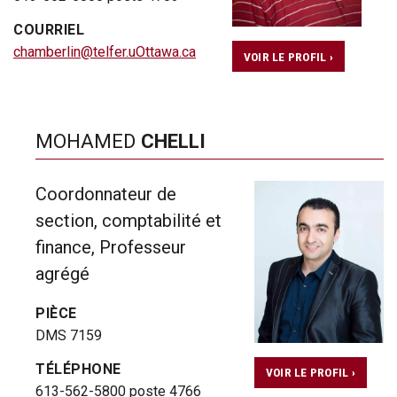
COURRIEL
chamberlin@telfer.uOttawa.ca
VOIR LE PROFIL ›
MOHAMED
CHELLI
Coordonnateur de
section, comptabilité et
finance, Professeur
agrégé
PIÈCE
DMS 7159
TÉLÉPHONE
VOIR LE PROFIL ›
613-562-5800 poste 4766