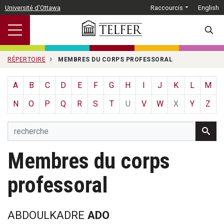
Passer au contenu principal
Université d'Ottawa
Raccourcis
English
SEARC
RÉPERTOIRE
MEMBRES DU CORPS PROFESSORAL
A
B
C
D
E
F
G
H
I
J
K
L
M
N
O
P
Q
R
S
T
U
V
W
X
Y
Z
Membres du corps
professoral
ABDOULKADRE
ADO