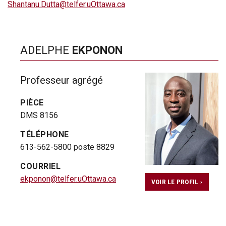
Shantanu.Dutta@telfer.uOttawa.ca
ADELPHE
EKPONON
Professeur agrégé
PIÈCE
DMS 8156
TÉLÉPHONE
613-562-5800 poste 8829
COURRIEL
ekponon@telfer.uOttawa.ca
VOIR LE PROFIL ›