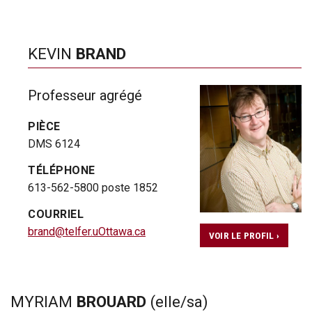
KEVIN
BRAND
Professeur agrégé
PIÈCE
DMS 6124
TÉLÉPHONE
613-562-5800 poste 1852
COURRIEL
brand@telfer.uOttawa.ca
VOIR LE PROFIL ›
MYRIAM
BROUARD
(elle/sa)