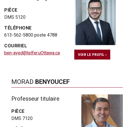
PIÈCE
DMS 5120
TÉLÉPHONE
613-562-5800 poste 4788
COURRIEL
ben-ayed@telfer.uOttawa.ca
VOIR LE PROFIL ›
MORAD
BENYOUCEF
Professeur titulaire
PIÈCE
DMS 7120