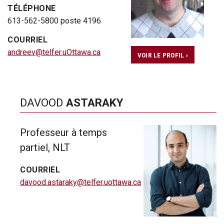
TÉLÉPHONE
613-562-5800 poste 4196
COURRIEL
andreev@telfer.uOttawa.ca
VOIR LE PROFIL ›
DAVOOD
ASTARAKY
Professeur à temps
partiel, NLT
COURRIEL
davood.astaraky@telfer.uottawa.ca