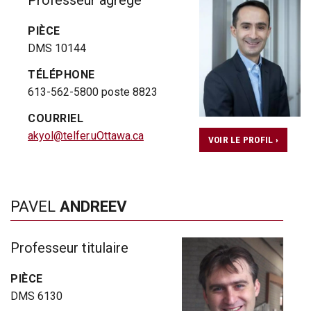
PIÈCE
DMS 10144
TÉLÉPHONE
613-562-5800 poste 8823
COURRIEL
akyol@telfer.uOttawa.ca
VOIR LE PROFIL ›
PAVEL
ANDREEV
Professeur titulaire
PIÈCE
DMS 6130