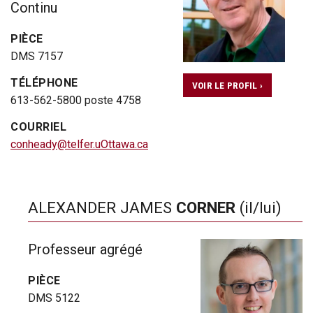
Continu
PIÈCE
DMS 7157
TÉLÉPHONE
VOIR LE PROFIL ›
613-562-5800 poste 4758
COURRIEL
conheady@telfer.uOttawa.ca
ALEXANDER JAMES
CORNER
(il/lui)
Professeur agrégé
PIÈCE
DMS 5122