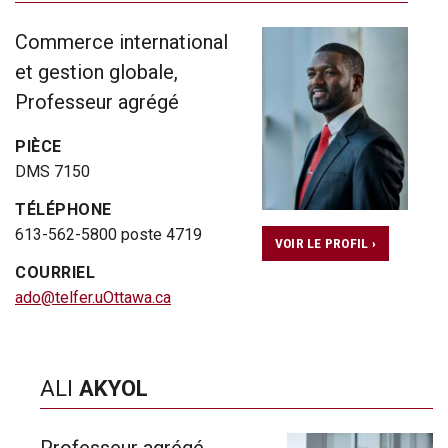
Commerce international
et gestion globale,
Professeur agrégé
PIÈCE
DMS 7150
TÉLÉPHONE
613-562-5800 poste 4719
VOIR LE PROFIL ›
COURRIEL
ado@telfer.uOttawa.ca
ALI
AKYOL
Professeur agrégé