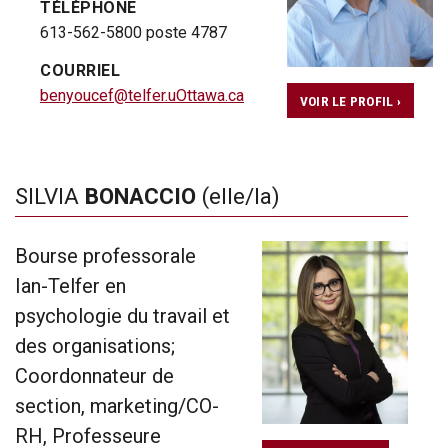
TÉLÉPHONE
613-562-5800 poste 4787
COURRIEL
benyoucef@telfer.uOttawa.ca
VOIR LE PROFIL ›
SILVIA
BONACCIO
(elle/la)
Bourse professorale
Ian-Telfer en
psychologie du travail et
des organisations;
Coordonnateur de
section, marketing/CO-
RH, Professeure