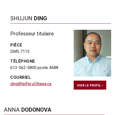
SHUJUN
DING
Professeur titulaire
PIÈCE
DMS 7115
TÉLÉPHONE
613-562-5800 poste 4688
COURRIEL
ding@telfer.uOttawa.ca
VOIR LE PROFIL ›
ANNA
DODONOVA