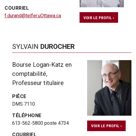
COURRIEL
f.durand@telfer.uOttawa.ca
VOIR LE PROFIL ›
SYLVAIN
DUROCHER
Bourse Logan-Katz en
comptabilité,
Professeur titulaire
PIÈCE
DMS 7110
TÉLÉPHONE
613-562-5800 poste 4734
VOIR LE PROFIL ›
COURRIEL