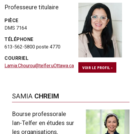
Professeure titulaire
PIÈCE
DMS 7164
TÉLÉPHONE
613-562-5800 poste 4770
COURRIEL
Lamia.Chourou@telfer.uOttawa.ca
VOIR LE PROFIL ›
SAMIA
CHREIM
Bourse professorale
Ian-Telfer en études sur
les organisations,