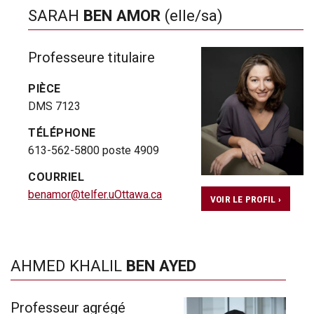
SARAH
BEN AMOR
(elle/sa)
Professeure titulaire
PIÈCE
DMS 7123
TÉLÉPHONE
613-562-5800 poste 4909
COURRIEL
benamor@telfer.uOttawa.ca
VOIR LE PROFIL ›
AHMED KHALIL
BEN AYED
Professeur agrégé