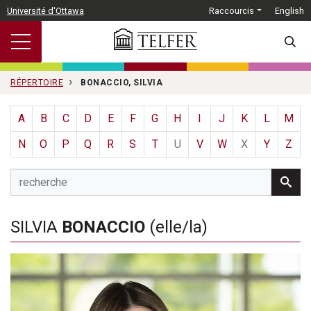
Passer au contenu principal
Université d'Ottawa
Raccourcis
English
SEARC
RÉPERTOIRE
BONACCIO, SILVIA
A
B
C
D
E
F
G
H
I
J
K
L
M
N
O
P
Q
R
S
T
U
V
W
X
Y
Z
SILVIA
BONACCIO
(elle/la)