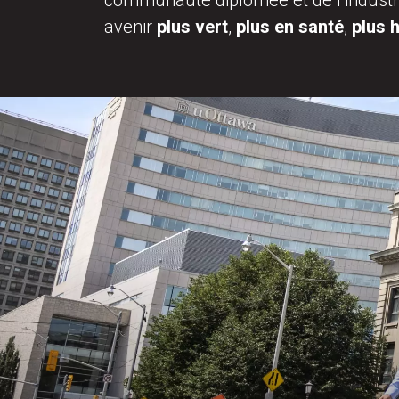
communauté diplômée et de l’industri
avenir
plus vert
,
plus en santé
,
plus 