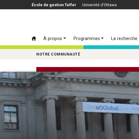
Passer au contenu principal
École de gestion Telfer
Université d'Ottawa
À propos
Programmes
La recherche
NOTRE COMMUNAUTÉ
Welcome to Telfer Nation