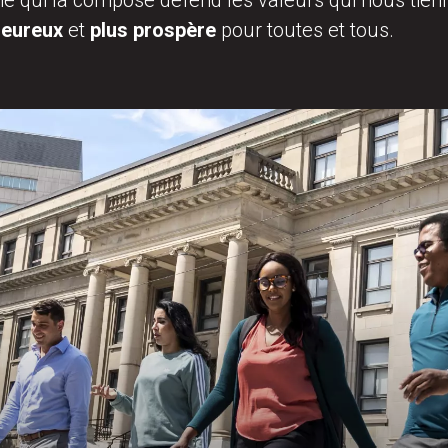
e qui la compose défend les valeurs qui nous tienn
heureux
et
plus prospère
pour toutes et tous.