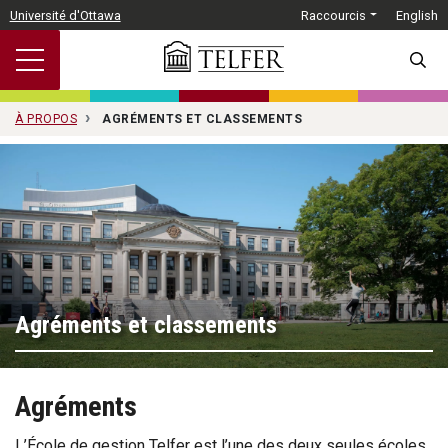
Passer au contenu principal
Université d'Ottawa
Raccourcis
English
SEARC
À PROPOS
AGRÉMENTS ET CLASSEMENTS
Agréments et classements
Agréments
L’École de gestion Telfer est l’une des deux seules écoles