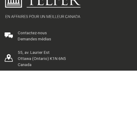
Contactez-nous
Demandes médias
55, av. Laurier Est
Ottawa (Ontario) K1N 6N5
Canada
Nos piliers
Répertoire
Centre des carrières
La marque Telfer
Bibliothèque de gestion