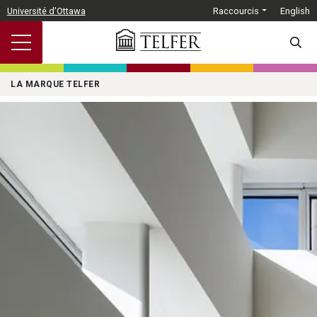
Passer au contenu principal
Université d'Ottawa
Raccourcis
English
SEARC
LA MARQUE TELFER