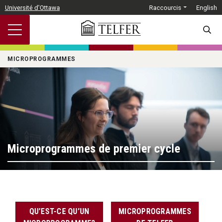
Passer au contenu principal
Université d'Ottawa
Raccourcis
English
SEARC
MICROPROGRAMMES
Microprogrammes de premier cycle
QU’EST-CE QU’UN
MICROPROGRAMMES