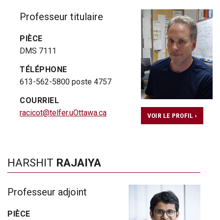
Professeur titulaire
PIÈCE
DMS 7111
TÉLÉPHONE
613-562-5800 poste 4757
COURRIEL
racicot@telfer.uOttawa.ca
VOIR LE PROFIL ›
HARSHIT
RAJAIYA
Professeur adjoint
PIÈCE