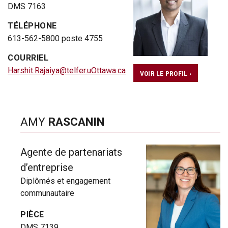
DMS 7163
TÉLÉPHONE
613-562-5800 poste 4755
COURRIEL
Harshit.Rajaiya@telfer.uOttawa.ca
VOIR LE PROFIL ›
AMY
RASCANIN
Agente de partenariats
d’entreprise
Diplômés et engagement
communautaire
PIÈCE
DMS 7139