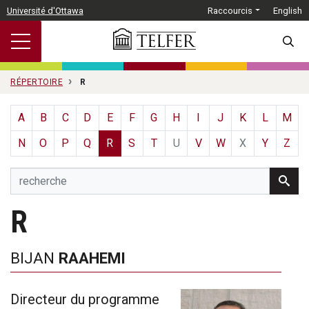
Passer au contenu principal
Université d'Ottawa
Raccourcis
English
SEARC
RÉPERTOIRE
R
A
B
C
D
E
F
G
H
I
J
K
L
M
N
O
P
Q
R
S
T
U
V
W
X
Y
Z
R
BIJAN
RAAHEMI
Directeur du programme