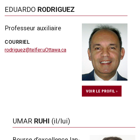
EDUARDO
RODRIGUEZ
Professeur auxiliaire
COURRIEL
rodriguez@telfer.uOttawa.ca
VOIR LE PROFIL ›
UMAR
RUHI
(il/lui)
Bourse d’excellence Ian-