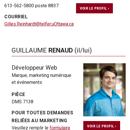
613-562-5800 poste 8837
VOIR LE PROFIL ›
COURRIEL
Gilles.Reinhardt@telfer.uOttawa.ca
GUILLAUME
RENAUD
(il/lui)
Développeur Web
Marque, marketing numérique
et événements
PIÈCE
DMS 7138
POUR TOUTES DEMANDES
RELIÉES AU MARKETING
VOIR LE PROFIL ›
Veuillez remplir le
formulaire