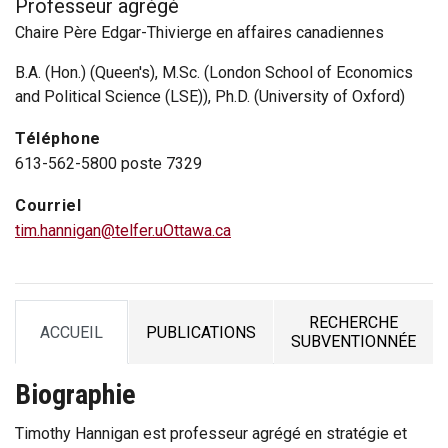
Professeur agrégé
Chaire Père Edgar-Thivierge en affaires canadiennes
B.A. (Hon.) (Queen's), M.Sc. (London School of Economics
and Political Science (LSE)), Ph.D. (University of Oxford)
Téléphone
613-562-5800 poste 7329
Courriel
tim.hannigan@telfer.uOttawa.ca
RECHERCHE
ACCUEIL
PUBLICATIONS
TAB
TAB
TAB
SUBVENTIONNÉE
Biographie
Timothy Hannigan est professeur agrégé en stratégie et