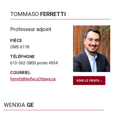
TOMMASO
FERRETTI
Professeur adjoint
PIÈCE
DMS 6118
TÉLÉPHONE
613-562-5800 poste 4954
COURRIEL
ferretti@telfer.uOttawa.ca
VOIR LE PROFIL ›
WENXIA
GE