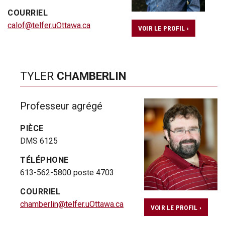
COURRIEL
calof@telfer.uOttawa.ca
VOIR LE PROFIL ›
TYLER
CHAMBERLIN
Professeur agrégé
PIÈCE
DMS 6125
TÉLÉPHONE
613-562-5800 poste 4703
COURRIEL
chamberlin@telfer.uOttawa.ca
VOIR LE PROFIL ›