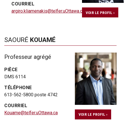
COURRIEL
argiro.kliamenakis@telfer.uOttawa.ca
VOIR LE PROFIL ›
SAOURÉ
KOUAMÉ
Professeur agrégé
PIÈCE
DMS 6114
TÉLÉPHONE
613-562-5800 poste 4742
COURRIEL
Kouame@telfer.uOttawa.ca
VOIR LE PROFIL ›