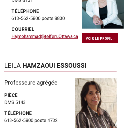
DMS 6151
TÉLÉPHONE
613-562-5800 poste 8830
COURRIEL
Hajmohammad@telfer.uOttawa.ca
VOIR LE PROFIL ›
LEILA
HAMZAOUI ESSOUSSI
Professeure agrégée
PIÈCE
DMS 5143
TÉLÉPHONE
613-562-5800 poste 4732