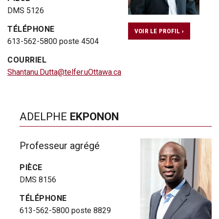
DMS 5126
TÉLÉPHONE
VOIR LE PROFIL ›
613-562-5800 poste 4504
COURRIEL
Shantanu.Dutta@telfer.uOttawa.ca
ADELPHE
EKPONON
Professeur agrégé
PIÈCE
DMS 8156
TÉLÉPHONE
613-562-5800 poste 8829