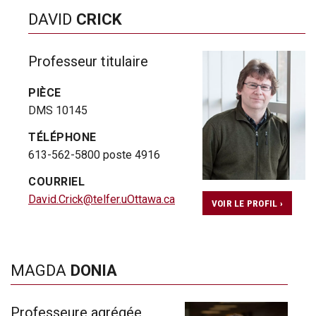
DAVID
CRICK
Professeur titulaire
PIÈCE
DMS 10145
TÉLÉPHONE
613-562-5800 poste 4916
COURRIEL
David.Crick@telfer.uOttawa.ca
VOIR LE PROFIL ›
MAGDA
DONIA
Professeure agrégée