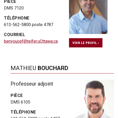
PIÈCE
DMS 7120
TÉLÉPHONE
613-562-5800 poste 4787
COURRIEL
benyoucef@telfer.uOttawa.ca
VOIR LE PROFIL ›
MATHIEU
BOUCHARD
Professeur adjoint
PIÈCE
DMS 6105
TÉLÉPHONE