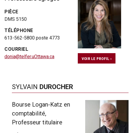
PIÈCE
DMS 5150
TÉLÉPHONE
613-562-5800 poste 4773
COURRIEL
donia@telfer.uOttawa.ca
VOIR LE PROFIL ›
SYLVAIN
DUROCHER
Bourse Logan-Katz en
comptabilité,
Professeur titulaire