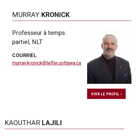
MURRAY
KRONICK
Professeur à temps
partiel, NLT
COURRIEL
murray.kronick@telfer.uottawa.ca
VOIR LE PROFIL ›
KAOUTHAR
LAJILI