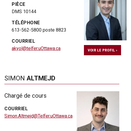
PIÈCE
DMS 10144
TÉLÉPHONE
613-562-5800 poste 8823
COURRIEL
akyol@telfer.uOttawa.ca
VOIR LE PROFIL ›
SIMON
ALTMEJD
Chargé de cours
COURRIEL
Simon.Altmejd@Telfer.uOttawa.ca