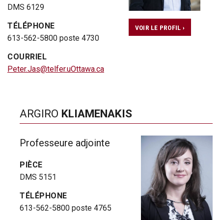
DMS 6129
TÉLÉPHONE
VOIR LE PROFIL ›
613-562-5800 poste 4730
COURRIEL
Peter.Jas@telfer.uOttawa.ca
ARGIRO
KLIAMENAKIS
Professeure adjointe
PIÈCE
DMS 5151
TÉLÉPHONE
613-562-5800 poste 4765