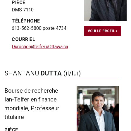
PIÈCE
DMS 7110
TÉLÉPHONE
613-562-5800 poste 4734
VOIR LE PROFIL ›
COURRIEL
Durocher@telfer.uOttawa.ca
SHANTANU
DUTTA
(il/lui)
Bourse de recherche
Ian-Telfer en finance
mondiale, Professeur
titulaire
PIÈCE