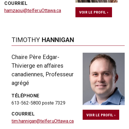
COURRIEL
hamzaoui@telfer.uOttawa.ca
VOIR LE PROFIL ›
TIMOTHY
HANNIGAN
Chaire Père Edgar-
Thivierge en affaires
canadiennes, Professeur
agrégé
TÉLÉPHONE
613-562-5800 poste 7329
COURRIEL
VOIR LE PROFIL ›
tim.hannigan@telfer.uOttawa.ca