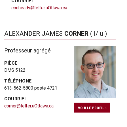
COURRIEL
conheady@telfer.uOttawa.ca
ALEXANDER JAMES
CORNER
(il/lui)
Professeur agrégé
PIÈCE
DMS 5122
TÉLÉPHONE
613-562-5800 poste 4721
COURRIEL
corner@telfer.uOttawa.ca
VOIR LE PROFIL ›