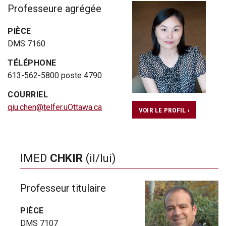
Professeure agrégée
PIÈCE
DMS 7160
TÉLÉPHONE
613-562-5800 poste 4790
COURRIEL
qiu.chen@telfer.uOttawa.ca
VOIR LE PROFIL ›
IMED
CHKIR
(il/lui)
Professeur titulaire
PIÈCE
DMS 7107