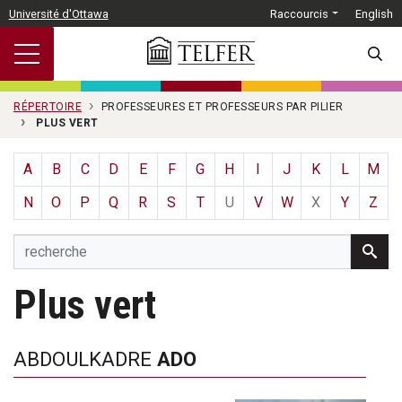
Passer au contenu principal
Université d'Ottawa
Raccourcis
English
SEARC
RÉPERTOIRE
PROFESSEURES ET PROFESSEURS PAR PILIER
PLUS VERT
A
B
C
D
E
F
G
H
I
J
K
L
M
N
O
P
Q
R
S
T
U
V
W
X
Y
Z
Plus vert
ABDOULKADRE
ADO