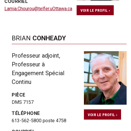
COURRIEL
Lamia.Chourou@telfer.uOttawa.ca
VOIR LE PROFIL ›
BRIAN
CONHEADY
Professeur adjoint,
Professeur à
Engagement Spécial
Continu
PIÈCE
DMS 7157
TÉLÉPHONE
VOIR LE PROFIL ›
613-562-5800 poste 4758