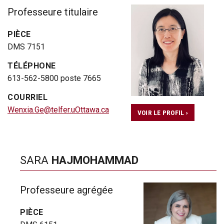
Professeure titulaire
PIÈCE
DMS 7151
TÉLÉPHONE
613-562-5800 poste 7665
COURRIEL
Wenxia.Ge@telfer.uOttawa.ca
VOIR LE PROFIL ›
SARA
HAJMOHAMMAD
Professeure agrégée
PIÈCE