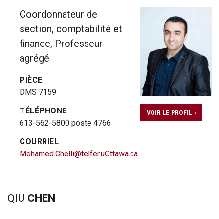
Coordonnateur de
section, comptabilité et
finance, Professeur
agrégé
PIÈCE
DMS 7159
TÉLÉPHONE
VOIR LE PROFIL ›
613-562-5800 poste 4766
COURRIEL
Mohamed.Chelli@telfer.uOttawa.ca
QIU
CHEN