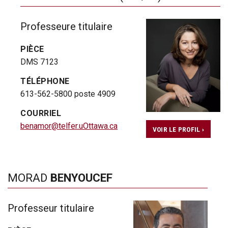
Professeure titulaire
PIÈCE
DMS 7123
TÉLÉPHONE
613-562-5800 poste 4909
COURRIEL
benamor@telfer.uOttawa.ca
VOIR LE PROFIL ›
MORAD
BENYOUCEF
Professeur titulaire