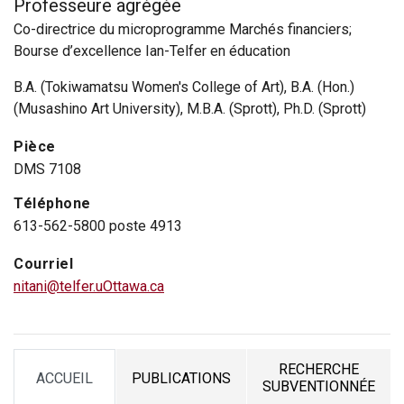
Professeure agrégée
Co-directrice du microprogramme Marchés financiers;
Bourse d’excellence Ian-Telfer en éducation
B.A. (Tokiwamatsu Women's College of Art), B.A. (Hon.)
(Musashino Art University), M.B.A. (Sprott), Ph.D. (Sprott)
Pièce
DMS 7108
Téléphone
613-562-5800 poste 4913
Courriel
nitani@telfer.uOttawa.ca
RECHERCHE
ACCUEIL
PUBLICATIONS
TAB
TAB
TAB
SUBVENTIONNÉE