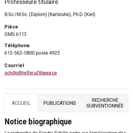
Professeure titulaire
B.Sc./M.Sc. (Diplom) (Karlsruhe), Ph.D. (Kiel)
Pièce
DMS 6113
Téléphone
613-562-5800 poste 4925
Courriel
schillo@telfer.uOttawa.ca
RECHERCHE
ACCUEIL
PUBLICATIONS
TAB
TAB
TAB
SUBVENTIONNÉE
Notice biographique