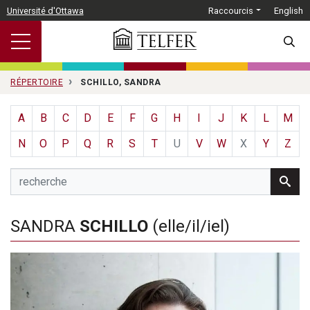
Passer au contenu principal
Université d'Ottawa
Raccourcis
English
SEARC
RÉPERTOIRE
SCHILLO, SANDRA
A
B
C
D
E
F
G
H
I
J
K
L
M
N
O
P
Q
R
S
T
U
V
W
X
Y
Z
SANDRA
SCHILLO
(elle/il/iel)