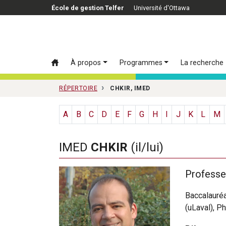
Passer au contenu principal
École de gestion Telfer
Université d'Ottawa
À propos
Programmes
La recherche
RÉPERTOIRE
CHKIR, IMED
A
B
C
D
E
F
G
H
I
J
K
L
M
IMED
CHKIR
(il/lui)
Professeu
Baccalauréa
(uLaval), Ph