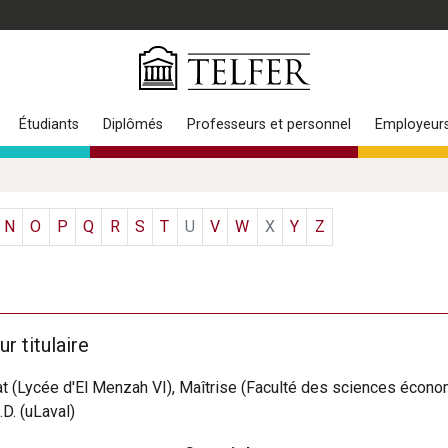
Étudiants
Diplômés
Professeurs et personnel
Employeur
N
O
P
Q
R
S
T
U
V
W
X
Y
Z
r titulaire
t (Lycée d'El Menzah VI), Maîtrise (Faculté des sciences économ
.D. (uLaval)