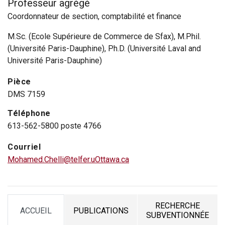
Professeur agrégé
Coordonnateur de section, comptabilité et finance
M.Sc. (Ecole Supérieure de Commerce de Sfax), M.Phil.
(Université Paris-Dauphine), Ph.D. (Université Laval and
Université Paris-Dauphine)
Pièce
DMS 7159
Téléphone
613-562-5800 poste 4766
Courriel
Mohamed.Chelli@telfer.uOttawa.ca
RECHERCHE
ACCUEIL
PUBLICATIONS
TAB
TAB
TAB
SUBVENTIONNÉE