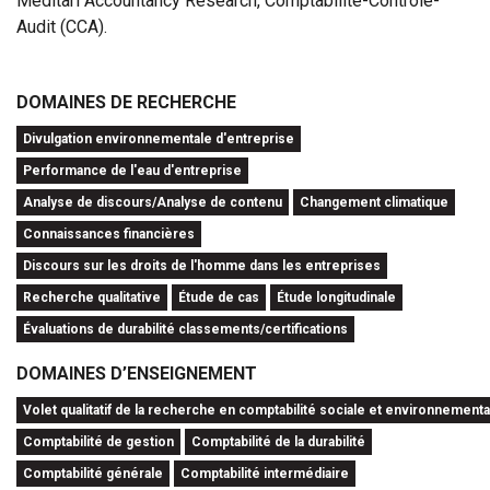
Meditari Accountancy Research, Comptabilité-Contrôle-
Audit (CCA).
DOMAINES DE RECHERCHE
Divulgation environnementale d'entreprise
Performance de l'eau d'entreprise
Analyse de discours/Analyse de contenu
Changement climatique
Connaissances financières
Discours sur les droits de l'homme dans les entreprises
Recherche qualitative
Étude de cas
Étude longitudinale
Évaluations de durabilité classements/certifications
DOMAINES D’ENSEIGNEMENT
Volet qualitatif de la recherche en comptabilité sociale et environnementa
Comptabilité de gestion
Comptabilité de la durabilité
Comptabilité générale
Comptabilité intermédiaire