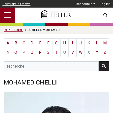
Passer au contenu principal
Université d'Ottawa
Raccourcis
English
SEARC
RÉPERTOIRE
CHELLI, MOHAMED
A
B
C
D
E
F
G
H
I
J
K
L
M
N
O
P
Q
R
S
T
U
V
W
X
Y
Z
MOHAMED
CHELLI