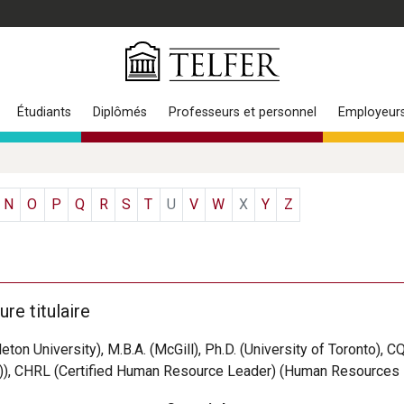
Étudiants
Diplômés
Professeurs et personnel
Employeur
N
O
P
Q
R
S
T
U
V
W
X
Y
Z
re titulaire
leton University), M.B.A. (McGill), Ph.D. (University of Toronto), C
C)), CHRL (Certified Human Resource Leader) (Human Resources 