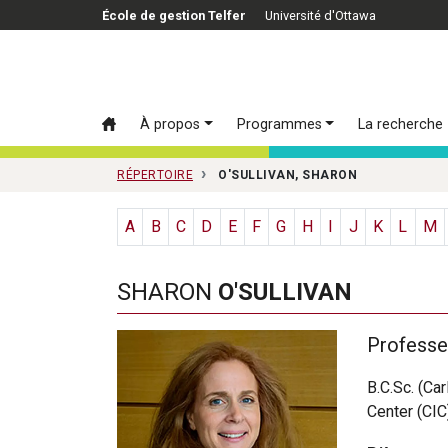
Passer au contenu principal
École de gestion Telfer
Université d'Ottawa
À propos
Programmes
La recherche
RÉPERTOIRE
O'SULLIVAN, SHARON
A
B
C
D
E
F
G
H
I
J
K
L
M
SHARON
O'SULLIVAN
Professeu
B.C.Sc. (Car
Center (CI