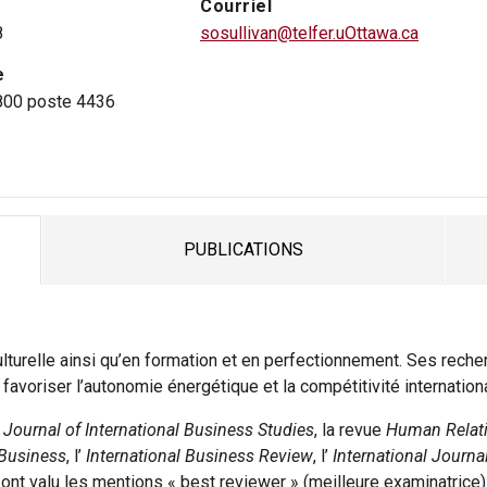
Courriel
8
sosullivan@telfer.uOttawa.ca
e
800 poste 4436
PUBLICATIONS
TAB
ulturelle ainsi qu’en formation et en perfectionnement. Ses reche
avoriser l’autonomie énergétique et la compétitivité internation
e
Journal of International Business Studies
, la revue
Human Relat
 Business
, l’
International Business Review
, l’
International Jour
i ont valu les mentions « best reviewer » (meilleure examinatrice) 