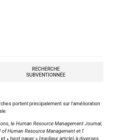
RECHERCHE
TAB
SUBVENTIONNÉE
rches portent principalement sur l’amélioration
ale.
ions
, le
Human Resource Management Journal
,
nal of Human Resource Management
et l’
et « best paper » (meilleur article) à diverses