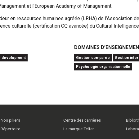
f Management et l’European Academy of Management.
 leadeur en ressources humaines agréée (LRHA) de l’Association
igence culturelle (certification CQ avancée) du Cultural Intelligen
DOMAINES D’ENSEIGNEME
r development
Gestion comparée
Gestion inte
Psychologie organisationnelle
Nos piliers
Centre des carrières
Biblio
Répertoire
La marque Telfer
Labora