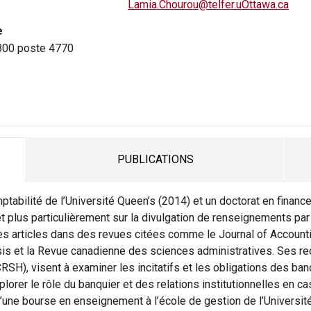
Lamia.Chourou@telfer.uOttawa.ca
e
800 poste 4770
PUBLICATIONS
TAB
ptabilité de l’Université Queen’s (2014) et un doctorat en financ
t plus particulièrement sur la divulgation de renseignements par 
des articles dans des revues citées comme le Journal of Accounti
lysis et la Revue canadienne des sciences administratives. Ses re
SH), visent à examiner les incitatifs et les obligations des b
explorer le rôle du banquier et des relations institutionnelles e
d’une bourse en enseignement à l’école de gestion de l’Université