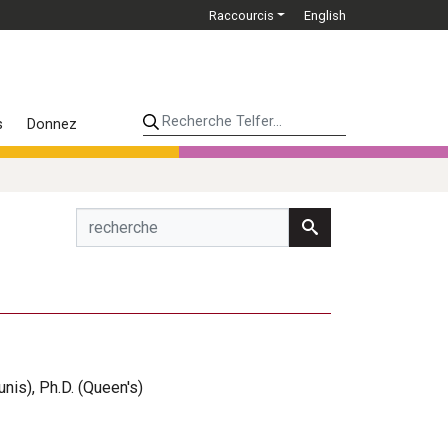
Raccourcis
English
Recherche Telfer...
s
Donnez
unis), Ph.D. (Queen's)