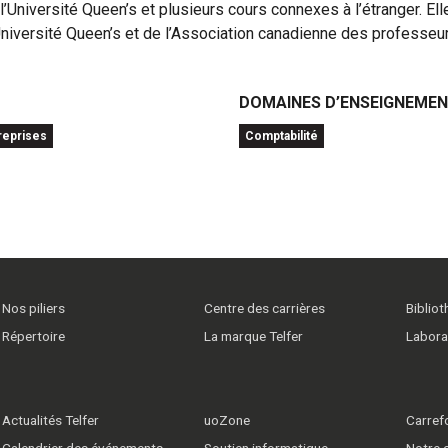
l’Université Queen’s et plusieurs cours connexes à l’étranger. Ell
niversité Queen’s et de l’Association canadienne des professeu
DOMAINES D’ENSEIGNEME
reprises
Comptabilité
Nos piliers
Centre des carrières
Biblio
Répertoire
La marque Telfer
Labora
Actualités Telfer
uoZone
Carrefo
Calendrier des événements
Soutien informatique
Notre