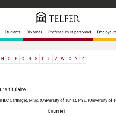
Étudiants
Diplômés
Professeurs et personnel
Employeur
N
O
P
Q
R
S
T
U
V
W
X
Y
Z
re titulaire
(IHEC Carthage), M.Sc. (University of Tunis), Ph.D. (University of T
Courriel