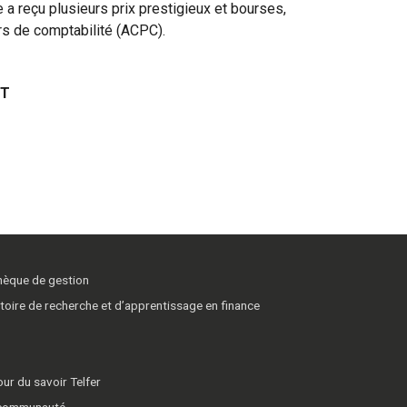
e a reçu plusieurs prix prestigieux et bourses,
rs de comptabilité (ACPC).
NT
thèque de gestion
toire de recherche et d’apprentissage en finance
ur du savoir Telfer
 communauté