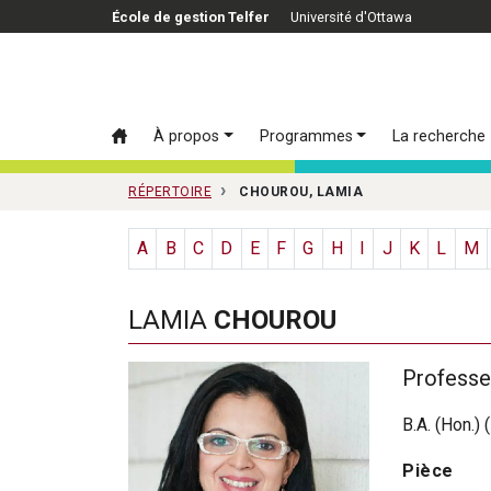
Passer au contenu principal
École de gestion Telfer
Université d'Ottawa
À propos
Programmes
La recherche
RÉPERTOIRE
CHOUROU, LAMIA
A
B
C
D
E
F
G
H
I
J
K
L
M
LAMIA
CHOUROU
Professeu
B.A. (Hon.) 
Pièce