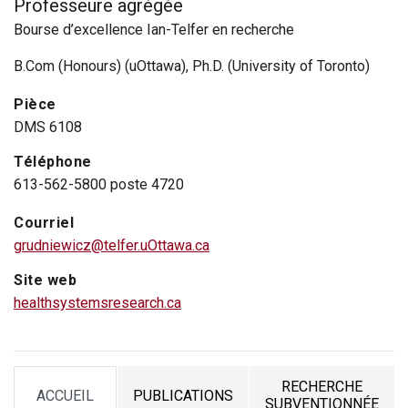
Professeure agrégée
Bourse d’excellence Ian-Telfer en recherche
B.Com (Honours) (uOttawa), Ph.D. (University of Toronto)
Pièce
DMS 6108
Téléphone
613-562-5800 poste 4720
Courriel
grudniewicz@telfer.uOttawa.ca
Site web
healthsystemsresearch.ca
RECHERCHE
ACCUEIL
PUBLICATIONS
TAB
TAB
TAB
SUBVENTIONNÉE