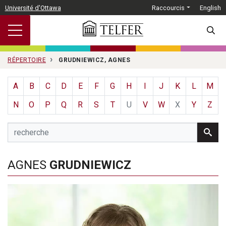
Passer au contenu principal
Université d'Ottawa
Raccourcis
English
SEARC
RÉPERTOIRE
GRUDNIEWICZ, AGNES
A
B
C
D
E
F
G
H
I
J
K
L
M
N
O
P
Q
R
S
T
U
V
W
X
Y
Z
AGNES
GRUDNIEWICZ