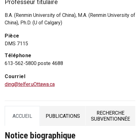
Professeur titulaire
B.A. (Renmin University of China), M.A. (Renmin University of
China), Ph.D. (U of Calgary)
Pièce
DMS 7115
Téléphone
613-562-5800 poste 4688
Courriel
ding@telfer.uOttawa.ca
RECHERCHE
ACCUEIL
PUBLICATIONS
TAB
TAB
TAB
SUBVENTIONNÉE
Notice biographique