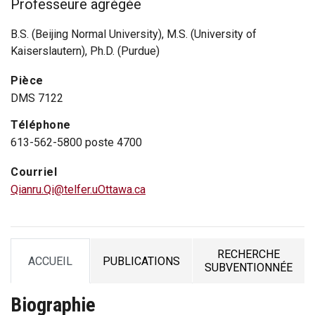
Professeure agrégée
B.S. (Beijing Normal University), M.S. (University of
Kaiserslautern), Ph.D. (Purdue)
Pièce
DMS 7122
Téléphone
613-562-5800 poste 4700
Courriel
Qianru.Qi@telfer.uOttawa.ca
RECHERCHE
ACCUEIL
PUBLICATIONS
TAB
TAB
TAB
SUBVENTIONNÉE
Biographie