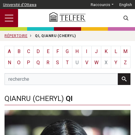
Passer au contenu principal
Université d'Ottawa
Raccourcis
English
SEARC
RÉPERTOIRE
QI, QIANRU (CHERYL)
A
B
C
D
E
F
G
H
I
J
K
L
M
N
O
P
Q
R
S
T
U
V
W
X
Y
Z
QIANRU (CHERYL)
QI