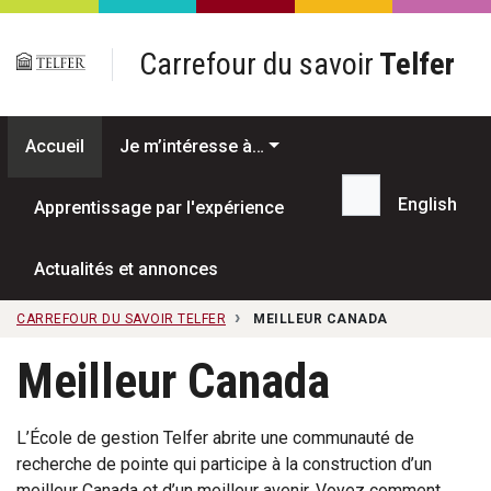
Passer au contenu principal
Carrefour du savoir
Telfer
Accueil
Je m’intéresse à…
English
Apprentissage par l'expérience
Recherche...
Actualités et annonces
CARREFOUR DU SAVOIR TELFER
MEILLEUR CANADA
Meilleur Canada
L’École de gestion Telfer abrite une communauté de
recherche de pointe qui participe à la construction d’un
meilleur Canada et d’un meilleur avenir. Voyez comment