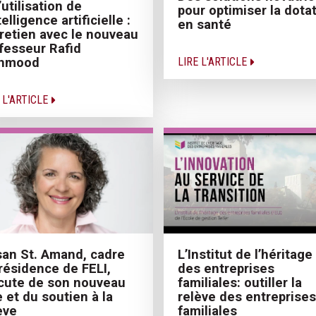
l’utilisation de
pour optimiser la dota
telligence artificielle :
en santé
retien avec le nouveau
fesseur Rafid
LIRE L'ARTICLE
hmood
 L'ARTICLE
an St. Amand, cadre
L’Institut de l’héritage
résidence de FELI,
des entreprises
cute de son nouveau
familiales: outiller la
e et du soutien à la
relève des entreprises
ève
familiales