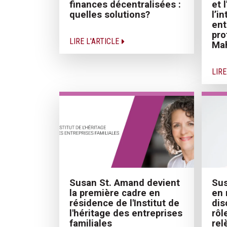
et 
finances décentralisées :
l’in
quelles solutions?
ent
pro
LIRE L'ARTICLE
Ma
LIRE
Susan St. Amand devient
Sus
la première cadre en
en 
résidence de l'Institut de
dis
l'héritage des entreprises
rôl
familiales
rel