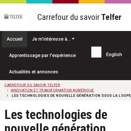
Passer au contenu principal
Carrefour du savoir
Telfer
Accueil
Je m’intéresse à…
English
Apprentissage par l'expérience
Recherche...
Actualités et annonces
CARREFOUR DU SAVOIR TELFER
INNOVATION ET TRANSFORMATION NUMÉRIQUE
LES TECHNOLOGIES DE NOUVELLE GÉNÉRATION SOUS LA LOUPE
Les technologies de
nouvelle génération