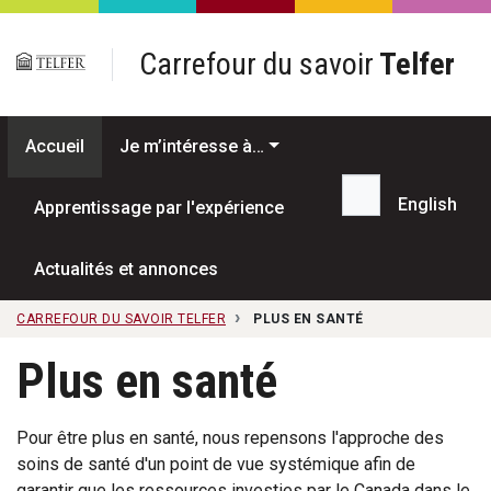
Passer au contenu principal
Carrefour du savoir
Telfer
Accueil
Je m’intéresse à…
English
Apprentissage par l'expérience
Recherche...
Actualités et annonces
CARREFOUR DU SAVOIR TELFER
PLUS EN SANTÉ
Plus en santé
Pour être plus en santé, nous repensons l'approche des
soins de santé d'un point de vue systémique afin de
garantir que les ressources investies par le Canada dans le