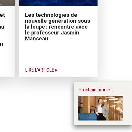
et
Les technologies de
nouvelle génération sous
au
la loupe : rencontre avec
le professeur Jasmin
Manseau
eu
LIRE L'ARTICLE
Prochain article ›
El
ré
se