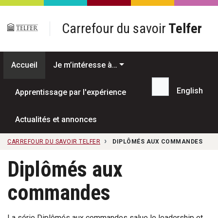
Passer au contenu principal
Carrefour du savoir
Telfer
Accueil
Je m’intéresse à…
English
Apprentissage par l'expérience
Recherche...
Actualités et annonces
CARREFOUR DU SAVOIR TELFER
DIPLÔMÉS AUX COMMANDES
Diplômés aux
commandes
La série Diplômés aux commandes salue le leadership et