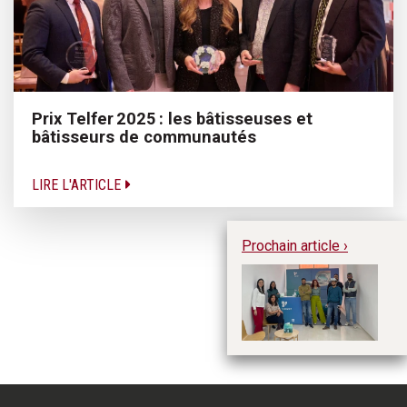
Prix Telfer 2025 : les bâtisseuses et
bâtisseurs de communautés
LIRE L'ARTICLE
Prochain article ›
Ve
re
ac