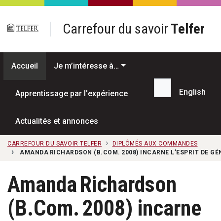
Passer au contenu principal
Carrefour du savoir
Telfer
Accueil
Je m’intéresse à…
English
Apprentissage par l'expérience
Recherche...
Actualités et annonces
CARREFOUR DU SAVOIR TELFER
DIPLÔMÉS AUX COMMANDES
AMANDA RICHARDSON (B.COM. 2008) INCARNE L’ESPRIT DE GÉ
Amanda Richardson
(B.Com. 2008) incarne