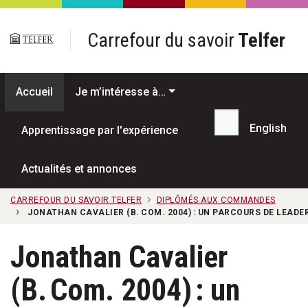
Passer au contenu principal
Carrefour du savoir
Telfer
Accueil
Je m’intéresse à…
English
Apprentissage par l'expérience
Recherche...
Actualités et annonces
CARREFOUR DU SAVOIR TELFER
DIPLÔMÉS AUX COMMANDES
JONATHAN CAVALIER (B. COM. 2004) : UN PARCOURS DE LEADE
Jonathan Cavalier
(B. Com. 2004) : un