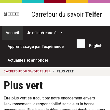
Passer au contenu principal
Carrefour du savoir
Telfer
Accueil
Je m’intéresse à…
English
Apprentissage par l'expérience
Recherche...
Actualités et annonces
CARREFOUR DU SAVOIR TELFER
PLUS VERT
Plus vert
Être plus vert se traduit par notre engagement envers
l’environnement, la responsabilité sociale et la bonne
gouvernance. En plaçant le développement durable au cœur