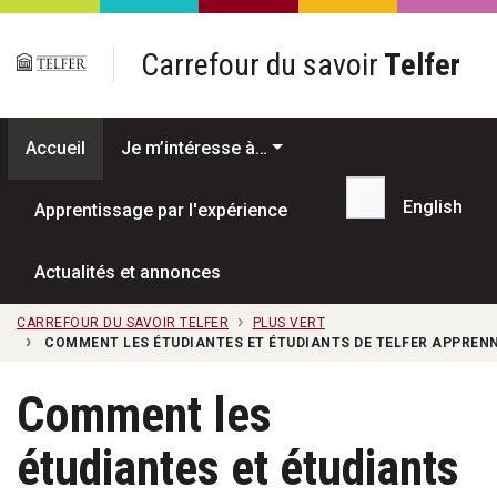
Passer au contenu principal
Carrefour du savoir
Telfer
Accueil
Je m’intéresse à…
English
Apprentissage par l'expérience
Recherche...
Actualités et annonces
CARREFOUR DU SAVOIR TELFER
PLUS VERT
COMMENT LES ÉTUDIANTES ET ÉTUDIANTS DE TELFER APPREN
Comment les
étudiantes et étudiants