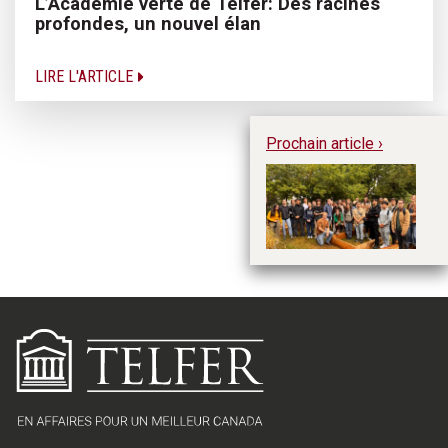
L’Académie verte de Telfer: Des racines
profondes, un nouvel élan
LIRE L'ARTICLE
Prochain article ›
Ba
le
c