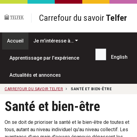
Passer au contenu principal
Carrefour du savoir
Telfer
Accueil
Je m’intéresse à…
English
Apprentissage par l'expérience
Recherche...
Actualités et annonces
CARREFOUR DU SAVOIR TELFER
SANTÉ ET BIEN-ÊTRE
Santé et bien-être
On se doit de prioriser la santé et le bien-être de toutes et
tous, autant au niveau individuel qu'au niveau collectif. Les
avantages d'une main d'oeuvre épanouie dépassent les