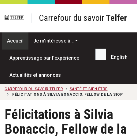
Passer au contenu principal
Carrefour du savoir
Telfer
Accueil
Je m’intéresse à…
English
Apprentissage par l'expérience
Recherche...
Actualités et annonces
CARREFOUR DU SAVOIR TELFER
SANTÉ ET BIEN-ÊTRE
FÉLICITATIONS À SILVIA BONACCIO, FELLOW DE LA SIOP
Félicitations à Silvia
Bonaccio, Fellow de la