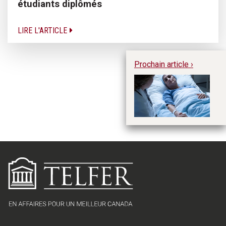
étudiants diplômés
LIRE L'ARTICLE
Prochain article ›
L’
le
pr
sa