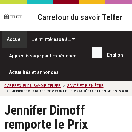
Passer au contenu principal
Carrefour du savoir
Telfer
Accueil
Je m’intéresse à…
English
Apprentissage par l'expérience
Recherche...
Actualités et annonces
CARREFOUR DU SAVOIR TELFER
SANTÉ ET BIEN-ÊTRE
JENNIFER DIMOFF REMPORTE LE PRIX D’EXCELLENCE EN MOBIL
Jennifer Dimoff
remporte le Prix