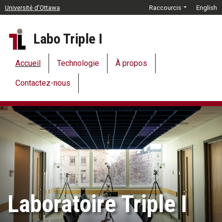
Passer au contenu principal
Université d'Ottawa
Raccourcis
English
Labo Triple I
Accueil
Technologie
À propos
Contactez-nous
Laboratoire Triple I