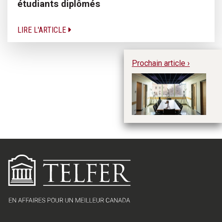
étudiants diplômés
LIRE L'ARTICLE
Prochain article ›
Le
I 