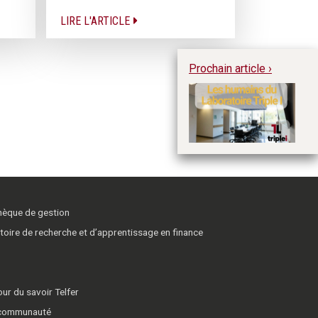
LIRE L'ARTICLE
Prochain article ›
Le
I 
thèque de gestion
toire de recherche et d’apprentissage en finance
ur du savoir Telfer
 communauté