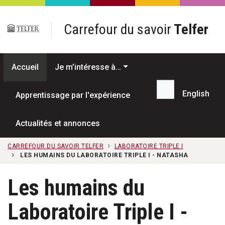
Passer au contenu principal
Carrefour du savoir
Telfer
Accueil
Je m’intéresse à…
English
Apprentissage par l'expérience
Recherche...
Actualités et annonces
CARREFOUR DU SAVOIR TELFER
LABORATOIRE TRIPLE I
LES HUMAINS DU LABORATOIRE TRIPLE I - NATASHA
Les humains du
Laboratoire Triple I -