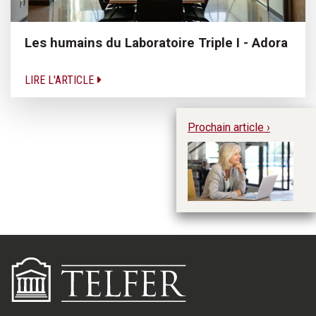
Les humains du Laboratoire Triple I - Adora
LIRE L'ARTICLE
Prochain article ›
Du
le
fe