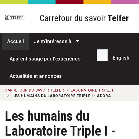
Passer au contenu principal
Carrefour du savoir
Telfer
Accueil
Je m’intéresse à…
English
Apprentissage par l'expérience
Recherche...
Actualités et annonces
CARREFOUR DU SAVOIR TELFER
LABORATOIRE TRIPLE I
LES HUMAINS DU LABORATOIRE TRIPLE I - ADORA
Les humains du
Laboratoire Triple I -