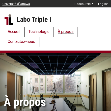
Passer au contenu principal
Université d'Ottawa
Raccourcis
English
Labo Triple I
Accueil
Technologie
À propos
Contactez-nous
À propos