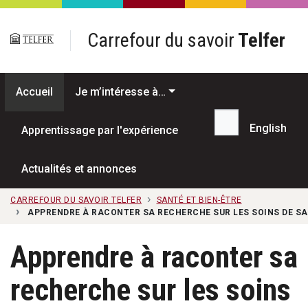
Passer au contenu principal
Carrefour du savoir
Telfer
Accueil
Je m’intéresse à…
English
Apprentissage par l'expérience
Recherche...
Actualités et annonces
CARREFOUR DU SAVOIR TELFER
SANTÉ ET BIEN-ÊTRE
APPRENDRE À RACONTER SA RECHERCHE SUR LES SOINS DE S
Apprendre à raconter sa
recherche sur les soins