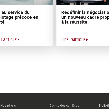
A au service du
Redéfinir la négociatio
istage précoce en
un nouveau cadre prop
té
à la réussite
 L'ARTICLE
LIRE L'ARTICLE
Nos piliers
Centre des carrières
Biblio