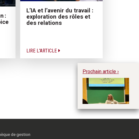
L’IA et l’avenir du travail :
n :
exploration des rôles et
ice
des relations
LIRE L'ARTICLE
Prochain article ›
Le
ph
d
ré
thèque de gestion