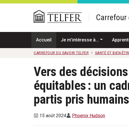
Passer au contenu principal
Carrefour 
Accueil
Je m’intéresse à…
Apprent
CARREFOUR DU SAVOIR TELFER
SANTÉ ET BIEN-ÊTR
Vers des décisions
équitables : un cad
partis pris humain
15 août 2024
Phoenix Hudson