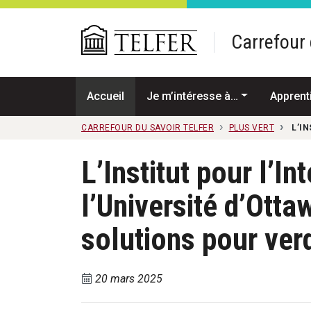
Passer au contenu principal
Carrefour 
Accueil
Je m’intéresse à…
Apprent
CARREFOUR DU SAVOIR TELFER
PLUS VERT
L’I
L’Institut pour l’In
l’Université d’Otta
solutions pour ver
20 mars 2025