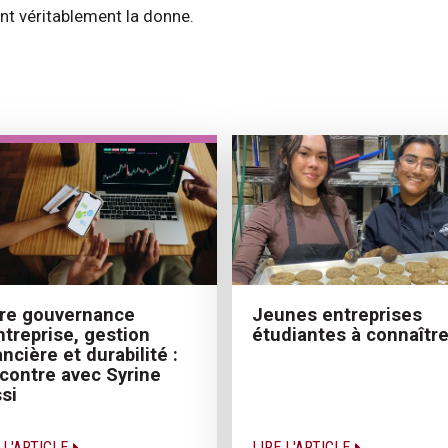
nt véritablement la donne.
Jeunes entreprises
re gouvernance
étudiantes à connaîtr
ntreprise, gestion
ancière et durabilité :
contre avec Syrine
si
 L'ARTICLE
LIRE L'ARTICLE