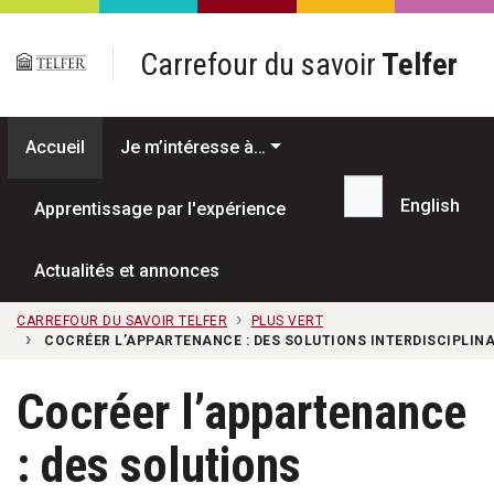
Passer au contenu principal
Carrefour du savoir
Telfer
Accueil
Je m’intéresse à…
English
Apprentissage par l'expérience
Recherche...
Actualités et annonces
CARREFOUR DU SAVOIR TELFER
PLUS VERT
COCRÉER L’APPARTENANCE : DES SOLUTIONS INTERDISCIPLINA
Cocréer l’appartenance
: des solutions