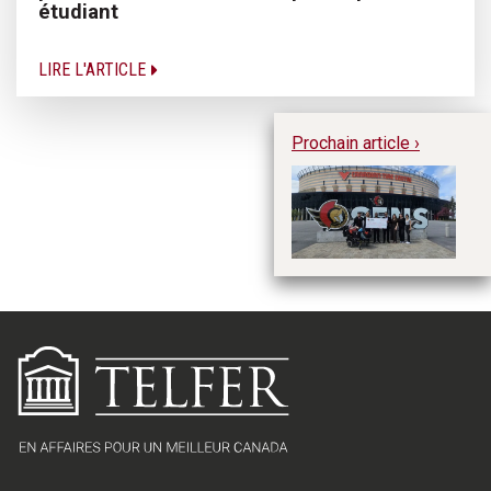
étudiant
LIRE L'ARTICLE
Prochain article ›
Un
An
c