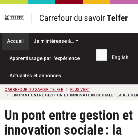
Passer au contenu principal
Carrefour du savoir
Telfer
Accueil
Je m’intéresse à…
English
Apprentissage par l'expérience
Recherche...
Actualités et annonces
CARREFOUR DU SAVOIR TELFER
PLUS VERT
UN PONT ENTRE GESTION ET INNOVATION SOCIALE : LA RECH
Un pont entre gestion et
innovation sociale : la