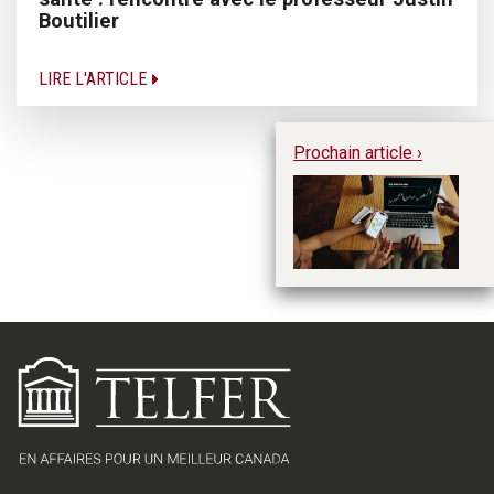
Boutilier
LIRE L'ARTICLE
Prochain article ›
En
ge
re