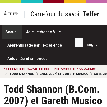
Passer au contenu principal
Carrefour du savoir
Telfer
Accueil
Je m’intéresse à…
English
Apprentissage par l'expérience
Recherche...
Actualités et annonces
CARREFOUR DU SAVOIR TELFER
DIPLÔMÉS AUX COMMANDES
TODD SHANNON (B.COM. 2007) ET GARETH MUSICO (B.COM. 200
Todd Shannon (B.Com.
2007) et Gareth Musico