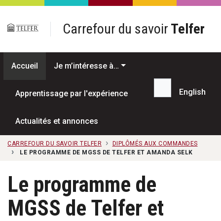
Passer au contenu principal
Carrefour du savoir
Telfer
Accueil
Je m’intéresse à…
English
Apprentissage par l'expérience
Recherche...
Actualités et annonces
CARREFOUR DU SAVOIR TELFER
DIPLÔMÉS AUX COMMANDES
LE PROGRAMME DE MGSS DE TELFER ET AMANDA SELK
Le programme de
MGSS de Telfer et