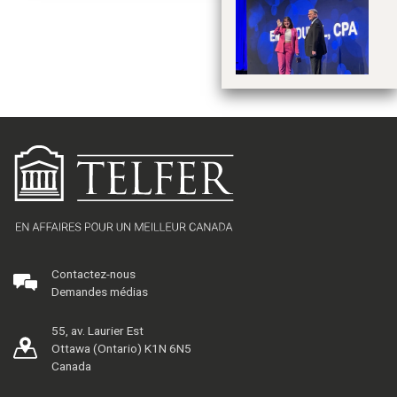
De
l’
co
Contactez-nous
Demandes médias
55, av. Laurier Est
Ottawa (Ontario) K1N 6N5
Canada