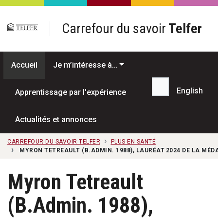
Passer au contenu principal
Carrefour du savoir
Telfer
Accueil
Je m’intéresse à…
English
Apprentissage par l'expérience
Recherche...
Actualités et annonces
CARREFOUR DU SAVOIR TELFER
PLUS EN SANTÉ
MYRON TETREAULT (B.ADMIN. 1988), LAURÉAT 2024 DE LA MÉDA
Myron Tetreault
(B.Admin. 1988),