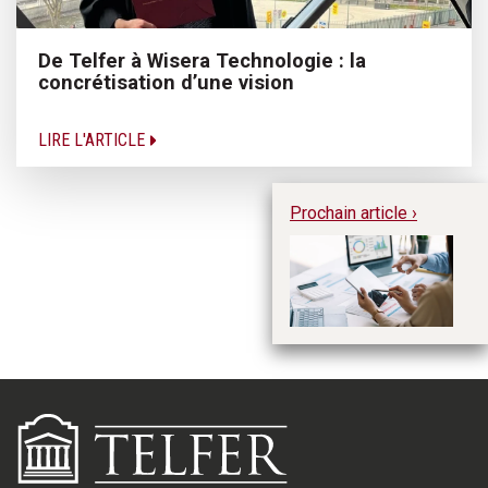
De Telfer à Wisera Technologie : la
concrétisation d’une vision
LIRE L'ARTICLE
Prochain article ›
Sé
mé
pr