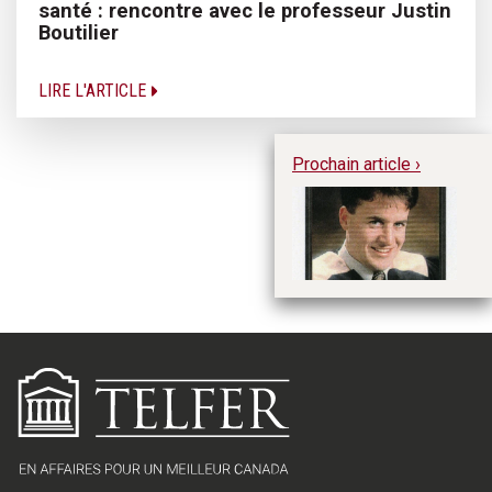
santé : rencontre avec le professeur Justin
Boutilier
LIRE L'ARTICLE
Prochain article ›
C
la
R.