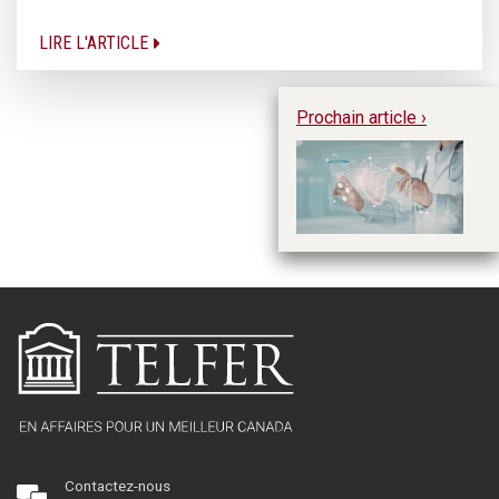
LIRE L'ARTICLE
Prochain article ›
L’
pr
Contactez-nous