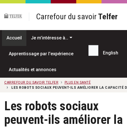
Passer au contenu principal
Carrefour du savoir
Telfer
Accueil
Je m’intéresse à…
English
Apprentissage par l'expérience
Recherche...
Actualités et annonces
CARREFOUR DU SAVOIR TELFER
PLUS EN SANTÉ
LES ROBOTS SOCIAUX PEUVENT-ILS AMÉLIORER LA CAPACITÉ D
Les robots sociaux
peuvent-ils améliorer la