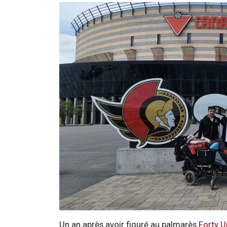
Un an après avoir figuré au palmarès
Forty U