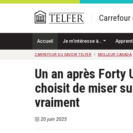
Passer au contenu principal
Carrefour 
Accueil
Je m’intéresse à…
Apprent
CARREFOUR DU SAVOIR TELFER
MEILLEUR CANADA
Un an après Forty 
choisit de miser s
vraiment
20 juin 2025