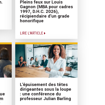
Pleins feux sur Louis
m.
Gagnon (MBA pour cadres
1997, D.H.C. 2026),
récipiendaire d’un grade
honorifique
LIRE L'ARTICLE
L’épuisement des têtes
dirigeantes sous la loupe
que
: une conférence du
em
professeur Julian Barling
r