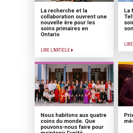
La recherche et la
La 
collaboration ouvrent une
Tel
nouvelle ère pour les
soi
soins primaires en
son
Ontario
LIRE
LIRE L'ARTICLE
Nous habitons aux quatre
Pri
coins du monde. Que
méd
pouvons-nous faire pour
maintenir l’unité