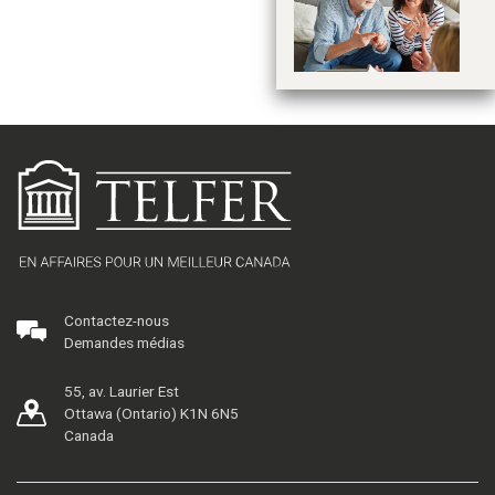
re
eu
ar
l’
Contactez-nous
Demandes médias
55, av. Laurier Est
Ottawa (Ontario) K1N 6N5
Canada